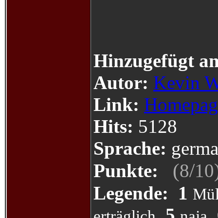
Hinzugefügt a
Autor:
Kevin W
Link:
Homepag
Hits:
5128
Sprache:
germa
(
/
Punkte:
8
10
Legende:
1
Mül
5
erträglich
naja