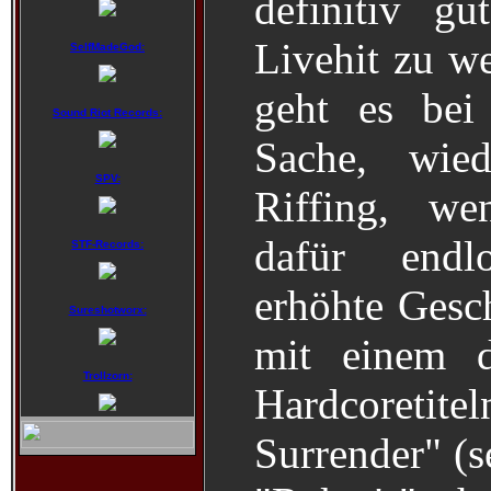
definitiv g
Livehit zu we
SelfMadeGod:
geht es bei
Sound Riot Records:
Sache, wie
SPV:
Riffing, we
dafür endl
STF-Records:
erhöhte Gesc
Sureshotworx:
mit einem d
Trollzorn:
Hardcoretit
Surrender" (s