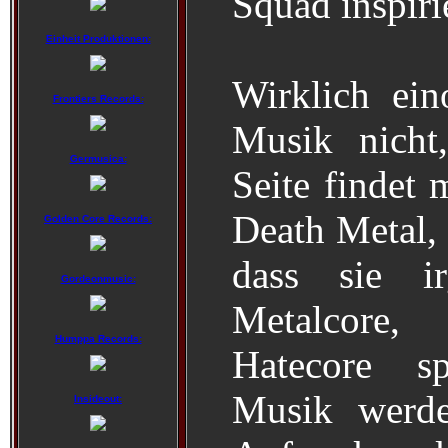
Squad inspiri
Einheit Produktionen:
Wirklich ein
Frontiers Records:
Musik nicht
Germusica:
Seite findet 
Death Metal, 
Golden Core Records:
dass sie ir
Gordeonmusic:
Metalcore
Humppa Records:
Hatecore sp
Musik werde
Insideout: