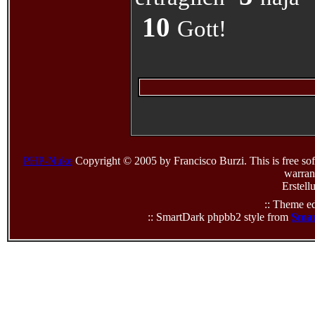
10
Gott!
PHP-Nuke
Copyright © 2005 by Francisco Burzi. This is free sof
warrant
Erstell
:: Theme ed
:: SmartDark phpbb2 style from
Smar