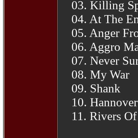
03. Killing S
04. At The E
05. Anger Fr
06. Aggro Ma
07. Never Sur
08. My War
09. Shank
10. Hannover
11. Rivers O