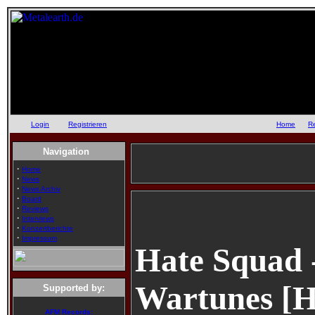
Login
oder
Registrieren
::
Home
::
R
Navigation
·
Home
·
News
·
News Archiv
·
Board
·
Reviews
·
Interviews
·
Konzertberichte
·
Impressum
Hate Squad 
Wartunes [H
Supported by:
AFM Records: