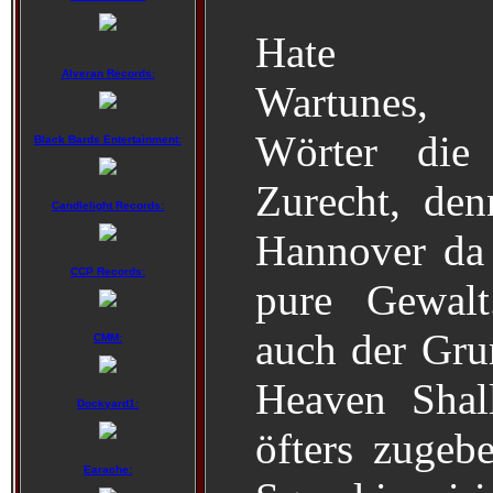
Hate S
Alveran Records:
Wartunes,
Wörter die 
Black Bards Entertainment:
Zurecht, de
Candlelight Records:
Hannover da a
CCP Records:
pure Gewalt
auch der Gr
CMM:
Heaven Shal
Dockyard1:
öfters zugeb
Earache: