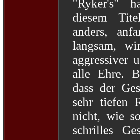
"Ryker's" h
diesem Tite
anders, anf
langsam, wi
aggressiver
alle Ehre. B
dass der Ges
sehr tiefen 
nicht, wie s
schrilles Ge