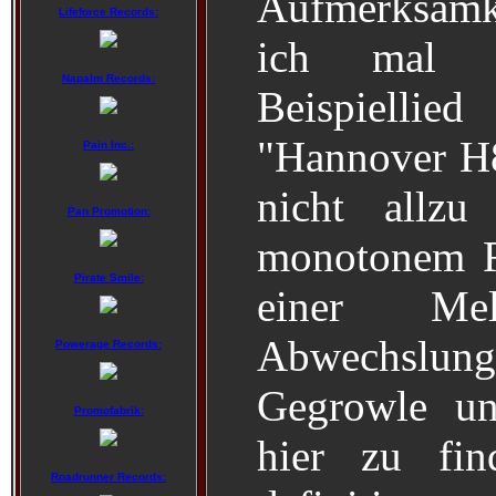
Aufmerksamk
Lifeforce Records:
ich mal l
Napalm Records:
Beispiellied
"Hannover H8c
Pain Inc.:
nicht allzu
Pan Promotion:
monotonem Ri
Pirate Smile:
einer Me
Abwechslung 
Powerage Records:
Gegrowle un
Promofabrik:
hier zu fin
Roadrunner Records: