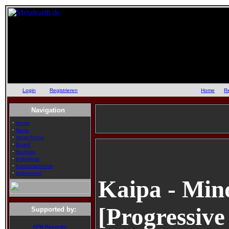
Login
oder
Registrieren
::
Home
::
R
Navigation
·
Home
·
News
·
News Archiv
·
Board
·
Reviews
·
Interviews
·
Konzertberichte
·
Impressum
Kaipa - Min
[Progressive
Supported by:
AFM Records: