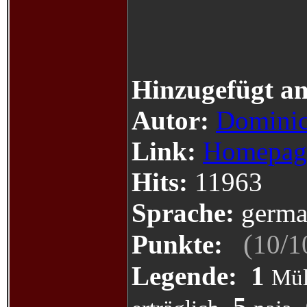
Hinzugefügt a
Autor:
Dominic
Link:
Homepag
Hits:
11963
Sprache:
germa
(
/
Punkte:
10
1
Legende:
1
Mül
5