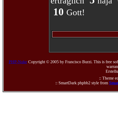
erträglich
naja
10
Gott!
PHP-Nuke
Copyright © 2005 by Francisco Burzi. This is free sof
warrant
Erstell
:: Theme ed
:: SmartDark phpbb2 style from
Smar