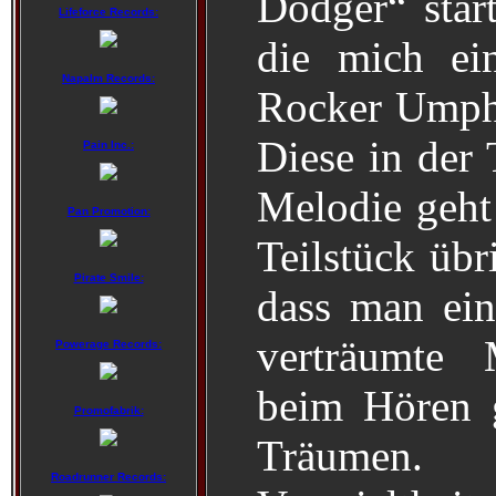
Dodger“ start
Lifeforce Records:
die mich ei
Napalm Records:
Rocker Umphr
Diese in der 
Pain Inc.:
Melodie geht 
Pan Promotion:
Teilstück übr
Pirate Smile:
dass man ein
verträumte 
Powerage Records:
beim Hören 
Promofabrik:
Träumen.
Roadrunner Records: