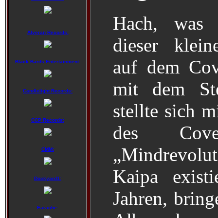
Hach, was n
Alveran Records:
dieser klei
auf dem Cov
Black Bards Entertainment:
mit dem Ste
Candlelight Records:
stellte sich 
CCP Records:
des Cov
„Mindrevolut
CMM:
Kaipa existi
Dockyard1:
Jahren, bring
Earache: