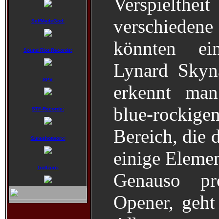
Verspielthe
verschiedene
SelfMadeGod:
könnten ei
Sound Riot Records:
Lynard Skyn
SPV:
erkennt man
blue-rockig
STF-Records:
Bereich, die
Sureshotworx:
einige Elemen
Trollzorn:
Genauso pr
Opener, geht