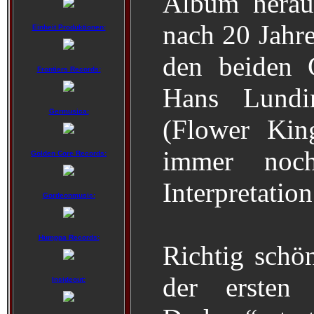
Album heraus
nach 20 Jahre
Einheit Produktionen:
den beiden 
Frontiers Records:
Hans Lundi
Germusica:
(Flower Kin
immer noch
Golden Core Records:
Interpretatio
Gordeonmusic:
Humppa Records:
Richtig schön
der ersten
Insideout: