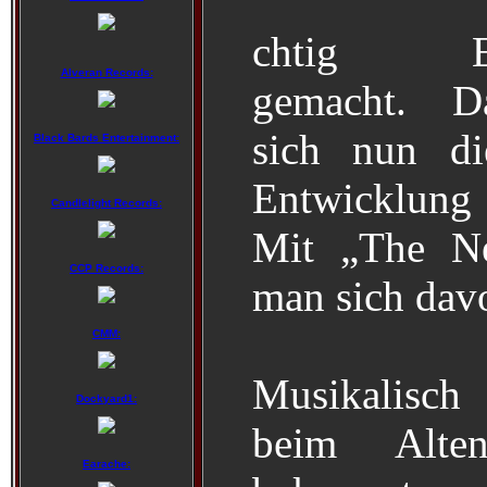
chtig Ei
Alveran Records:
gemacht. Da
sich nun di
Black Bards Entertainment:
Entwicklung
Candlelight Records:
Mit „The N
CCP Records:
man sich dav
CMM:
Musikalisch 
Dockyard1:
beim Alte
Earache: