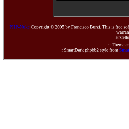
PHP-Nuke
Copyright © 2005 by Francisco Burzi. This is free sof
warrant
Erstell
:: Theme ed
:: SmartDark phpbb2 style from
Smar