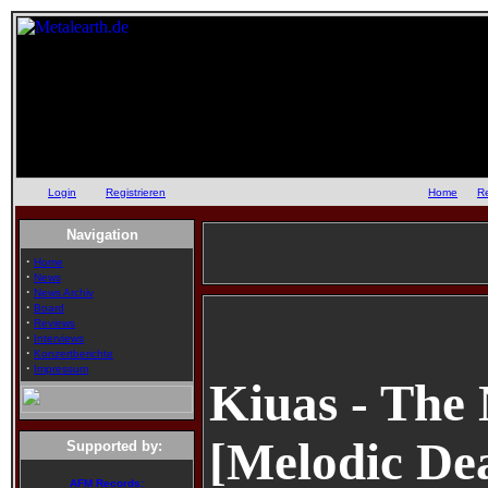
Login
oder
Registrieren
::
Home
::
R
Navigation
·
Home
·
News
·
News Archiv
·
Board
·
Reviews
·
Interviews
·
Konzertberichte
·
Impressum
Kiuas - The
[Melodic Dea
Supported by:
AFM Records: