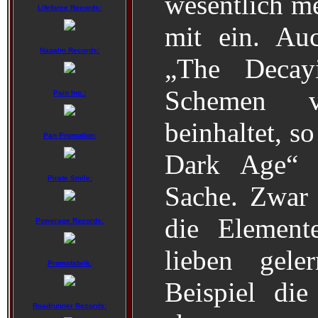
wesentlich me
Lifeforce Records:
mit ein. Au
Napalm Records:
„The Decay
Schemen v
Pain Inc.:
beinhaltet, s
Pan Promotion:
Dark Age“ 
Pirate Smile:
Sache. Zwar 
die Element
Powerage Records:
lieben gel
Promofabrik:
Beispiel die
Roadrunner Records: