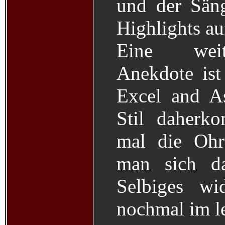
und der Säng
Highlights a
Eine weit
Anekdote is
Excel and As
Stil daherk
mal die Ohr
man sich da
Selbiges wi
nochmal im le