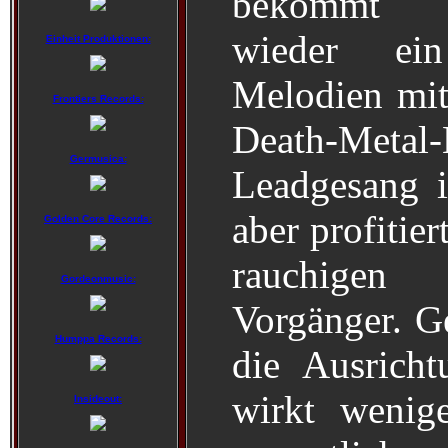
bekommt
wieder ei
Einheit Produktionen:
Melodien mi
Frontiers Records:
Death-Met
Germusica:
Leadgesang i
aber profitie
Golden Core Records:
rauchigen
Gordeonmusic:
Vorgänger. Ge
Humppa Records:
die Ausrich
wirkt wenig
Insideout: