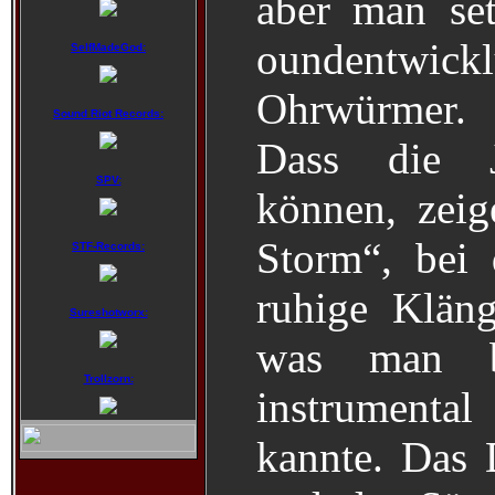
aber man set
oundentw
SelfMadeGod:
Ohrwürmer.
Sound Riot Records:
Dass die 
SPV:
können, zeig
Storm“, bei
STF-Records:
ruhige Klän
Sureshotworx:
was man b
Trollzorn:
instrumenta
kannte. Das 