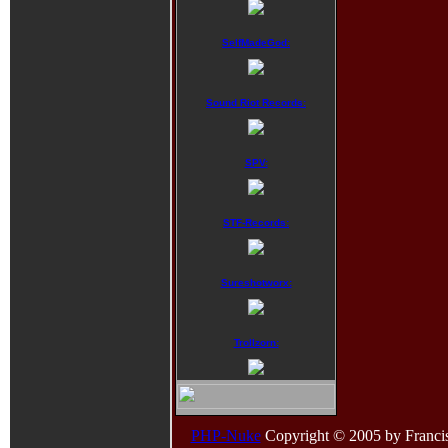
SelfMadeGod:
Sound Riot Records:
SPV:
STF-Records:
Sureshotworx:
Trollzorn:
PHP-Nuke
Copyright © 2005 by Francisco