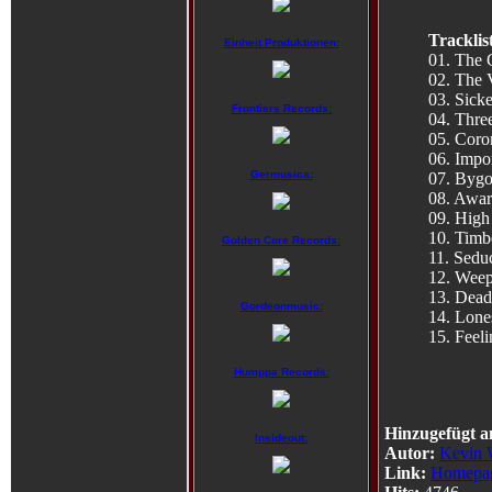
Tracklis
Einheit Produktionen:
01. The 
02. The V
03. Sick
Frontiers Records:
04. Thre
05. Coro
06. Impo
Germusica:
07. Byg
08. Awar
09. High
10. Timb
Golden Core Records:
11. Sedu
12. Wee
13. Dead
Gordeonmusic:
14. Lone
15. Feel
Humppa Records:
Hinzugefügt a
Insideout:
Autor:
Kevin 
Link:
Homepa