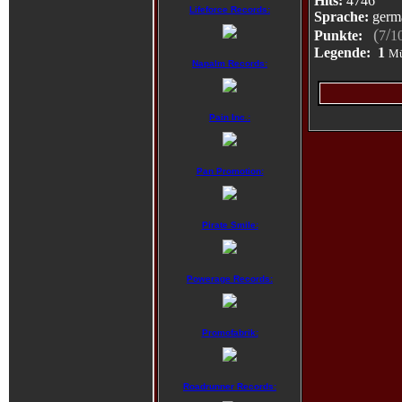
Hits:
4746
Lifeforce Records:
Sprache:
germ
(
/
Punkte:
7
1
Legende:
1
Mü
Napalm Records:
Pain Inc.:
Pan Promotion:
Pirate Smile:
Powerage Records:
Promofabrik:
Roadrunner Records: