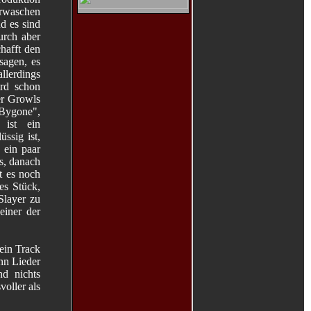
verwaschen
d es sind
urch aber
hafft den
sagen, es
allerdings
ird schon
er Growls
 "Bygone",
 ist ein
ssig ist,
 ein paar
s, danach
t es noch
es Stück,
Slayer zu
einer der
ein Track
nn Lieder
d nichts
voller als