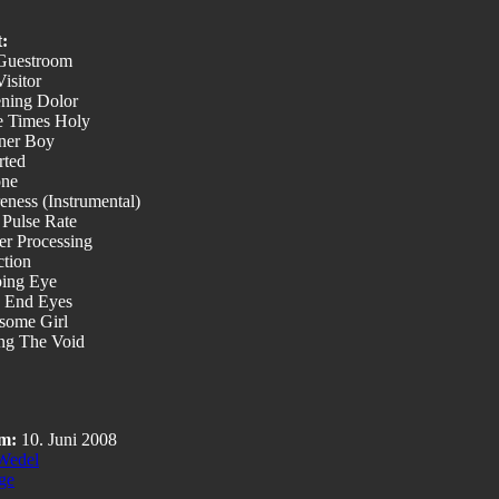
t:
Guestroom
isitor
ening Dolor
e Times Holy
ner Boy
rted
one
eness (Instrumental)
 Pulse Rate
er Processing
ction
ping Eye
 End Eyes
some Girl
ing The Void
m:
10. Juni 2008
Wedel
ge