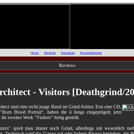
::
Home
::
Reviews
::
Interviews
::
Konzertberichte
::
Reviews
rchitect - Visitors [Deathgrind/2
hitect sind eine recht junge Band im Grind-Sektor. Erst eine CD,
"Born Blood Portrait", haben die 4 Jungs eingeprügelt, jetzt
 ihr zweites Werk "Visitors" fertig gestellt.
itors" spielt man immer noch Grind, allerdings mit wesentlich me
en. Technisch wird das Ganze auf sehr hohem Niveau betrieben, die P