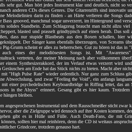
alls sehr gut. Man hört jedes Instrument klar und deutlich, nicht so 
manch anderen CDs dieses Genres. Die Gitarrenriffs sind innovativ un
eine Melodielinien darin zu finden - an Härte verlieren die Songs dad
er Bass grooved, manchmal sogar unverzerrt, im Hintergrund und versc
ein solides Standbein. Zum Schlagzeug braucht man nicht allzu viel 
cheppert, blasted und prasselt grindtypisch auf einen herab. Das soll 
ißen, dass nur stupide Blastbeats aus den Boxen schallen, hier w
geknüppelt. Der Sänger kann ebenfalls überzeugen, von Screams üb
u Pig-Grunts scheint er alles zu beherrschen. Gut zu hören ist das in
 auch eines der melodiösesten Songs ist. Mit "Awareness"
ntaltrack vertreten, der meiner Meinung nach aber vollkommen überflü
er einem Synthesizerakkord, der im Verlauf etwas verzerrt wird und
n Geräuschen am Ende hat das Stück nichts zu bieten. Macht aber nicht
s mit "High Pulse Rate" wieder ordentlich. Nur ganz zum Schluss gib
ine Abwechslung, und zwar "Feeling the Void", ein anfangs langsam
 mit einer psychedelischen Keyboardbridge in Riffing leitet, das an 
sons in the Abyss" erinnert. Gesang gibt es hier kaum. Trotzdem 
ie hängen bleiben.
m angesprochenen Instrumental und dem Rausschmeißer sticht zwar k
 hervor, aber die Zielgruppe wird dennoch auf ihre Kosten kommen, de
ehen gibt es in Hülle und Fülle. Auch Death-Fans, die mit Grin
können, sollten hier mal reinhören, denn die CD ist weitaus anspruchs
ittlicher Grindcore, trotzdem genauso hart.