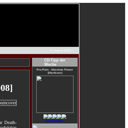
6. August 2026
CD-Tipp der
Woche
Pro-Pain - Absolute Power
(Hardcore)
008]
Zum Review...
hr Death-
roduktion