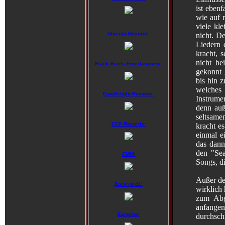
ist ebenf
wie auf 
viele kl
Alveran Records:
nicht. D
Liedern 
kracht, s
nicht he
Black Bards Entertainment:
gekonnt 
bis hin z
welches
Candlelight Records:
Instrume
denn auß
seltsame
CCP Records:
kracht e
einmal e
das dann
den "Sea
CMM:
Songs, d
Außer de
Dockyard1:
wirklich
zum Abg
anfangen 
Earache:
durchschn