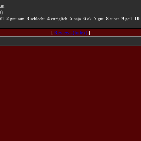
an
)
0
2
3
4
5
6
7
8
9
10
ll
grausam
schlecht
erträglich
naja
ok
gut
super
geil
[
Reviews (Index)
]