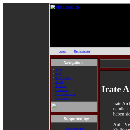
Login
oder
Registrieren
Navigation
·
Home
·
News
·
News Archiv
·
Board
·
Irate A
Reviews
·
Interviews
·
Konzertberichte
·
Impressum
Irate Arc
nämlich 
haben sie
Supported by:
Auf "Vis
Einflüss
AFM Records: