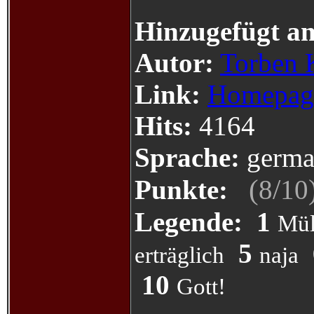
Hinzugefügt a
Autor:
Torben 
Link:
Homepag
Hits:
4164
Sprache:
germa
(
/
Punkte:
8
10
Legende:
1
Mül
5
erträglich
naja
10
Gott!