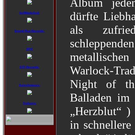
Album jede
dürfte Liebh
SelfMadeGod:
als zufri
Sound Riot Records:
schleppende
SPV:
metallische
Warlock-Tra
STF-Records:
Night of th
Sureshotworx:
Balladen im 
Trollzorn:
„Herzblut“ )
in schnellere