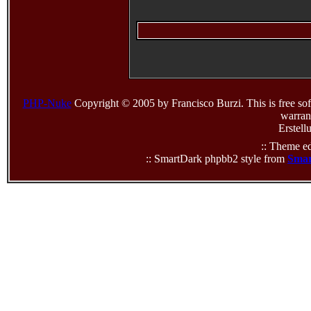
PHP-Nuke
Copyright © 2005 by Francisco Burzi. This is free sof
warrant
Erstell
:: Theme ed
:: SmartDark phpbb2 style from
Smar