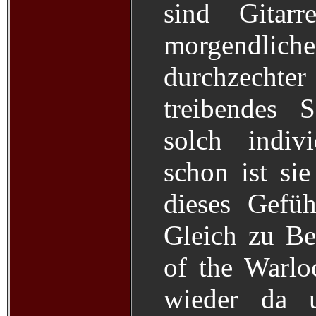
sind Gitar
morgendli
durchzechte
treibendes 
solch indiv
schon ist si
dieses Gefü
Gleich zu B
of the Warloc
wieder da 