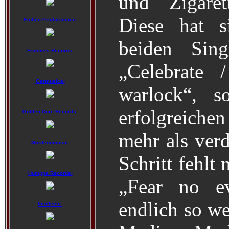
und Zigaret
Diese hat 
Einheit Produktionen:
beiden Sing
Frontiers Records:
„Celebrate 
Germusica:
warlock“, 
erfolgreich
Golden Core Records:
mehr als verd
Gordeonmusic:
Schritt fehlt
Humppa Records:
„Fear no ev
endlich so we
Insideout: