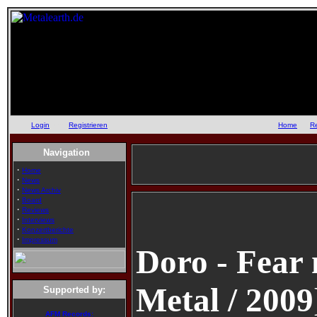
Login
oder
Registrieren
::
Home
::
R
Navigation
·
Home
·
News
·
News Archiv
·
Board
·
Reviews
·
Interviews
·
Konzertberichte
·
Impressum
Doro - Fear 
Metal / 2009
Supported by:
AFM Records: