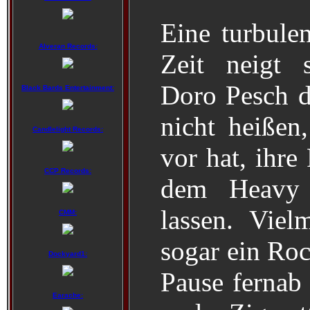
Eine turbulen
Alveran Records:
Zeit neigt 
Doro Pesch d
Black Bards Entertainment:
nicht heißen
Candlelight Records:
vor hat, ihre
CCP Records:
dem Heavy 
lassen. Viel
CMM:
sogar ein Roc
Dockyard1:
Pause fernab 
Earache: