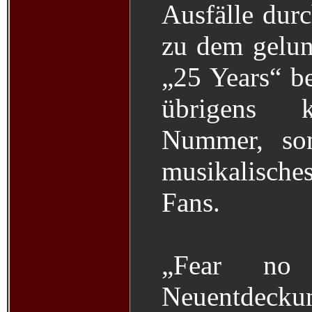
Ausfälle dur
zu dem gelu
„25 Years“ be
übrigens k
Nummer, son
musikalische
Fans.
„Fear no 
Neuentdecku