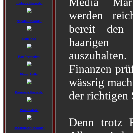
Media Mar
Lifeforce Records:
werden reic
Napalm Records:
bereit den
haarigen
Pain Inc.:
auszuhalte
Pan Promotion:
Finanzen prü
Pirate Smile:
wässrig mache
der richtigen 
Powerage Records:
Promofabrik:
Denn trotz F
Roadrunner Records: