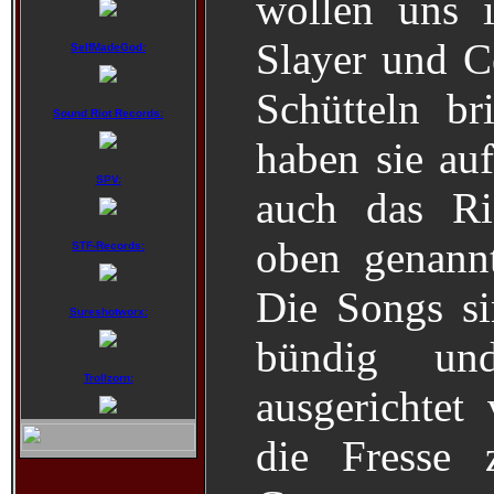
wollen uns 
Slayer und C
SelfMadeGod:
Schütteln b
Sound Riot Records:
haben sie auf
SPV:
auch das Ri
oben genannt
STF-Records:
Die Songs si
Sureshotworx:
bündig un
Trollzorn:
ausgerichtet
die Fresse