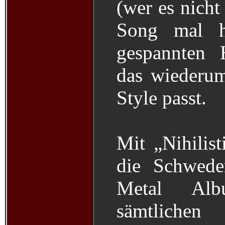
(wer es nicht
Song mal hi
gespannten 
das wiederu
Style passt.
Mit „Nihilist
die Schwede
Metal Alb
sämtliche