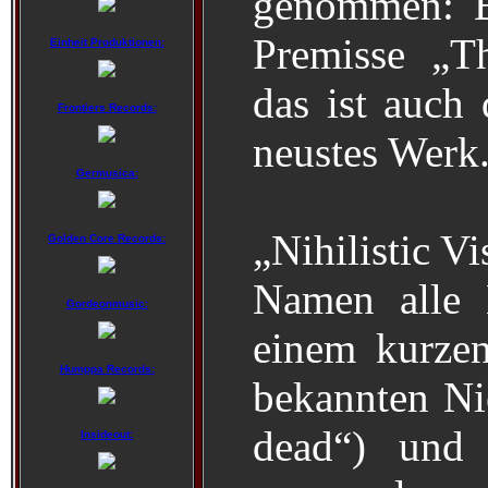
genommen: B
Premisse „T
Einheit Produktionen:
das ist auch
Frontiers Records:
neustes Werk
Germusica:
„Nihilistic V
Golden Core Records:
Namen alle 
Gordeonmusic:
einem kurze
Humppa Records:
bekannten Nie
dead“) und 
Insideout: