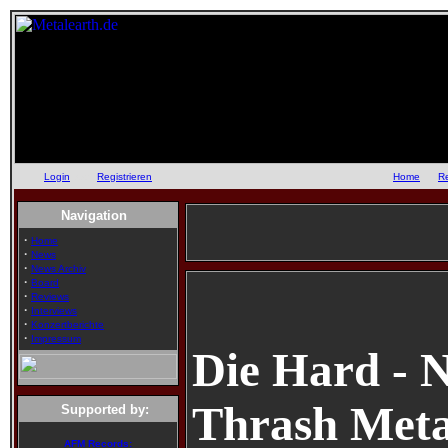
Login
oder
Registrieren
::
Home
::
R
Navigation
·
Home
·
News
·
News Archiv
·
Board
·
Reviews
·
Interviews
·
Konzertberichte
·
Impressum
Die Hard - Ni
Thrash Metal
Supported by:
AFM Records: