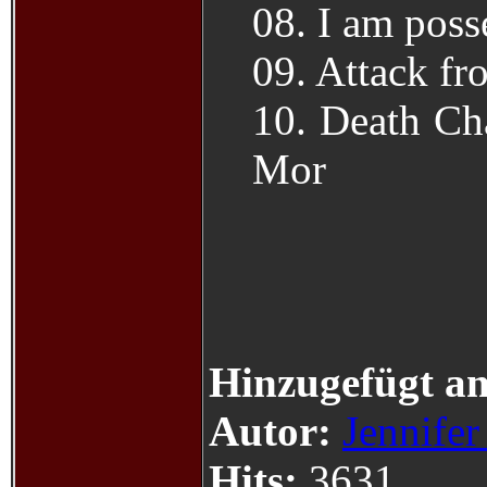
08. I am poss
09. Attack fr
10. Death Cha
Mor
Hinzugefügt a
Autor:
Jennifer
Hits:
3631