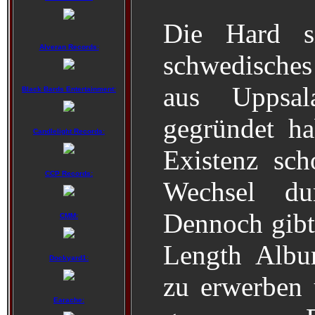
Die Hard s
Alveran Records:
schwedisch
aus Uppsa
Black Bards Entertainment:
gegründet ha
Candlelight Records:
Existenz sc
CCP Records:
Wechsel du
Dennoch gibt 
CMM:
Length Album
Dockyard1:
zu erwerben 
Earache: