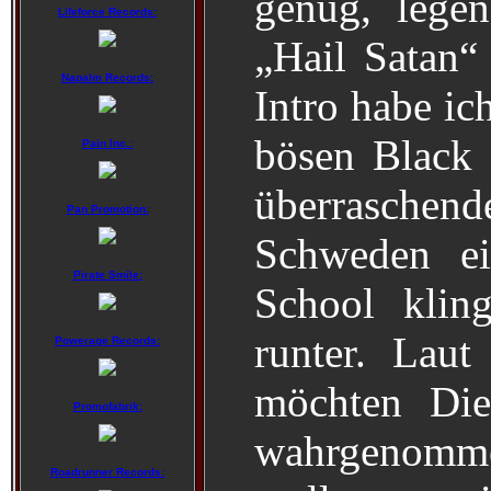
genug, lege
Lifeforce Records:
„Hail Satan“ 
Napalm Records:
Intro habe ich
bösen Black 
Pain Inc.:
überraschend
Pan Promotion:
Schweden ei
Pirate Smile:
School klin
runter. Laut
Powerage Records:
möchten Die
Promofabrik:
wahrgenomme
Roadrunner Records: