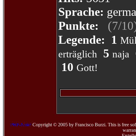
Sprache:
germa
(
/
Punkte:
7
10
Legende:
1
Mül
5
erträglich
naja
10
Gott!
PHP-Nuke
Copyright © 2005 by Francisco Burzi. This is free sof
warrant
Erstell