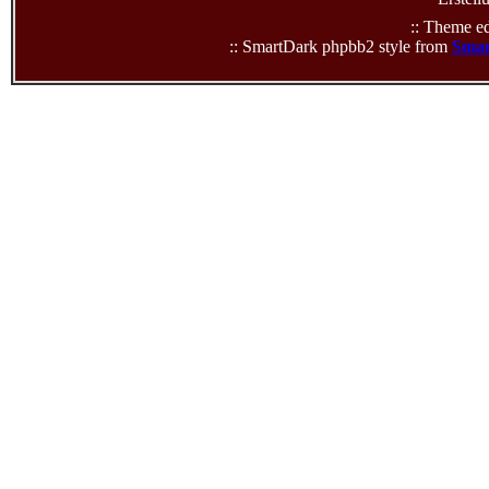
:: Theme ed
:: SmartDark phpbb2 style from
Smar