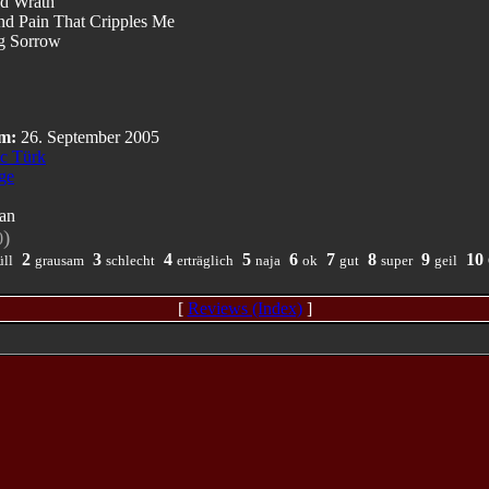
d Wrath
and Pain That Cripples Me
g Sorrow
m:
26. September 2005
c Türk
ge
an
)
0
2
3
4
5
6
7
8
9
10
ll
grausam
schlecht
erträglich
naja
ok
gut
super
geil
[
Reviews (Index)
]