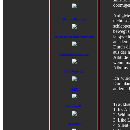
doomiger
Auf „Mem
Alveran Records:
nicht so
schleppe
bewegt s
langweili
Black Bards Entertainment:
aus dem 
Durch di
aus der 
Candlelight Records:
Attitüde
wenn man
Albums.
CCP Records:
Ich würd
Durchläu
anderen 
CMM:
Tracklis
Dockyard1:
1. It's Al
2. Withi
3. Like 
Earache:
4. Silent