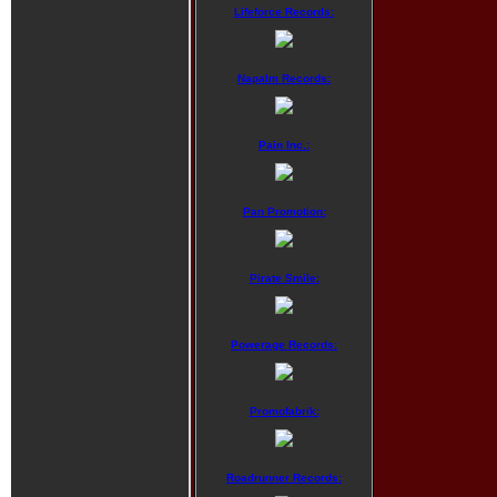
Lifeforce Records:
Napalm Records:
Pain Inc.:
Pan Promotion:
Pirate Smile:
Powerage Records:
Promofabrik:
Roadrunner Records: