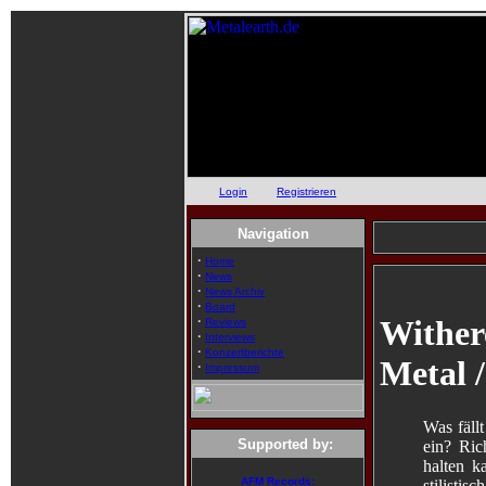
Login
oder
Registrieren
Navigation
·
Home
·
News
·
News Archiv
·
Board
·
Wither
Reviews
·
Interviews
·
Konzertberichte
Metal /
·
Impressum
Was fäll
Supported by:
ein? Ri
halten k
AFM Records:
stilisti