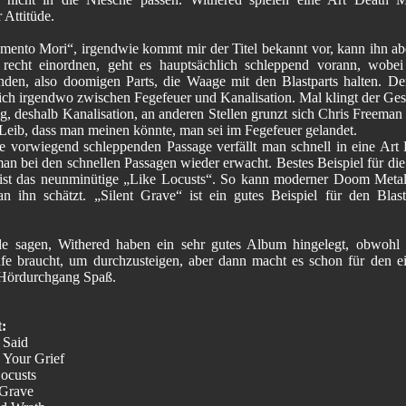
 Attitüde.
ento Mori“, irgendwie kommt mir der Titel bekannt vor, kann ihn ab
 recht einordnen, geht es hauptsächlich schleppend vorann, wobei
nden, also doomigen Parts, die Waage mit den Blastparts halten. D
ich irgendwo zwischen Fegefeuer und Kanalisation. Mal klingt der Ges
g, deshalb Kanalisation, an anderen Stellen grunzt sich Chris Freeman
Leib, dass man meinen könnte, man sei im Fegefeuer gelandet.
e vorwiegend schleppenden Passage verfällt man schnell in eine Art
man bei den schnellen Passagen wieder erwacht. Bestes Beispiel für di
 ist das neunminütige „Like Locusts“. So kann moderner Doom Metal
 ihn schätzt. „Silent Grave“ ist ein gutes Beispiel für den Blast
e sagen, Withered haben ein sehr gutes Album hingelegt, obwohl 
fe braucht, um durchzusteigen, aber dann macht es schon für den e
Hördurchgang Spaß.
t:
l Said
n Your Grief
Locusts
 Grave