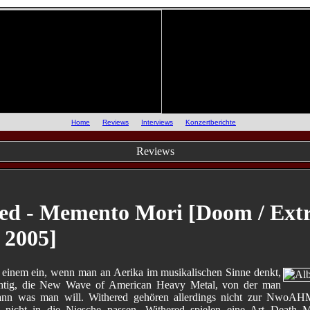
::
Home
::
Reviews
::
Interviews
::
Konzertberichte
::
Reviews
ed - Memento Mori [Doom / Ext
 2005]
t einem ein, wenn man an Aerika im musikalischen Sinne denkt,
chtig, die New Wave of American Heavy Metal, von der man
ann was man will. Withered gehören allerdings nicht zur NwoAH
sch nicht in die Niesche passen. Withered spielen eine Art Death M