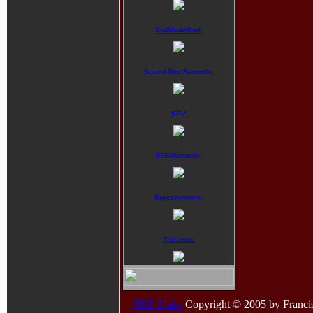
SelfMadeGod:
Sound Riot Records:
SPV:
STF-Records:
Sureshotworx:
Trollzorn:
PHP-Nuke
Copyright © 2005 by Francisco