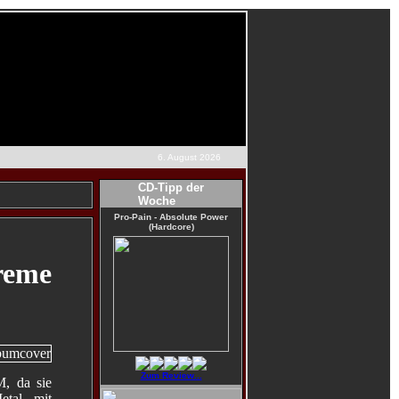
6. August 2026
CD-Tipp der
Woche
Pro-Pain - Absolute Power
(Hardcore)
reme
Zum Review...
M, da sie
etal, mit