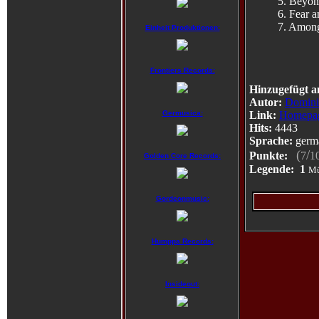
5. Beyon
6. Fear 
7. Amon
Einheit Produktionen:
Frontiers Records:
Hinzugefügt a
Autor:
Domini
Link:
Homepa
Germusica:
Hits:
4443
Sprache:
germ
(
/
Punkte:
7
1
Golden Core Records:
Legende:
1
Mü
Gordeonmusic:
Humppa Records:
Insideout: