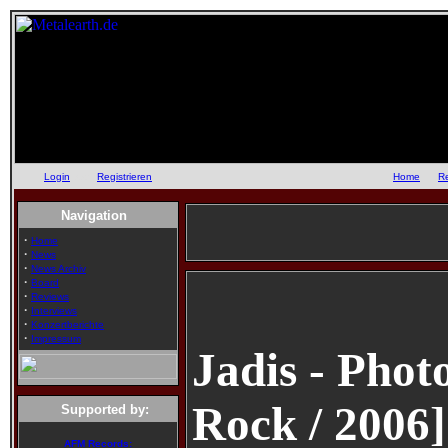
Login
oder
Registrieren
::
Home
::
R
Navigation
·
Home
·
News
·
News Archiv
·
Board
·
Reviews
·
Interviews
·
Konzertberichte
·
Impressum
Jadis - Phot
Rock / 2006]
Supported by:
AFM Records: