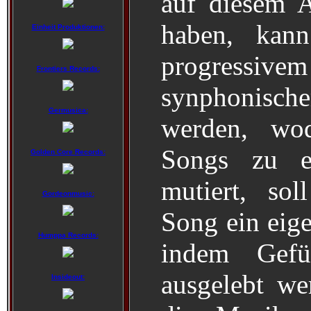
auf diesem A
haben, kan
Einheit Produktionen:
progressivem
Frontiers Records:
synphonisch
Germusica:
werden, wod
Songs zu e
Golden Core Records:
mutiert, sol
Gordeonmusic:
Song ein eig
Humppa Records:
indem Gef
ausgelebt we
Insideout: