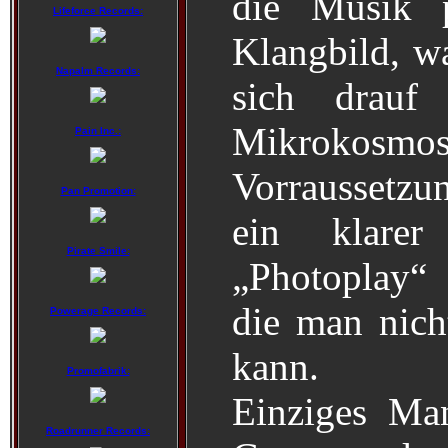
die Musik p
Lifeforce Records:
Klangbild, w
Napalm Records:
sich drauf 
Mikrokosmo
Pain Inc.:
Vorraussetzun
Pan Promotion:
ein klare
Pirate Smile:
„Photoplay“ 
die man nich
Powerage Records:
kann.
Promofabrik:
Einziges Ma
Roadrunner Records: