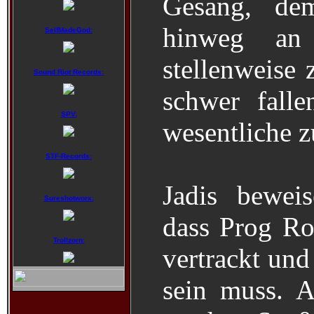
Gesang, de
hinweg an
SelfMadeGod:
stellenweise 
Sound Riot Records:
schwer fall
SPV:
wesentliche z
STF-Records:
Jadis bewei
Sureshotworx:
dass Prog Ro
Trollzorn:
vertrackt und
sein muss. 