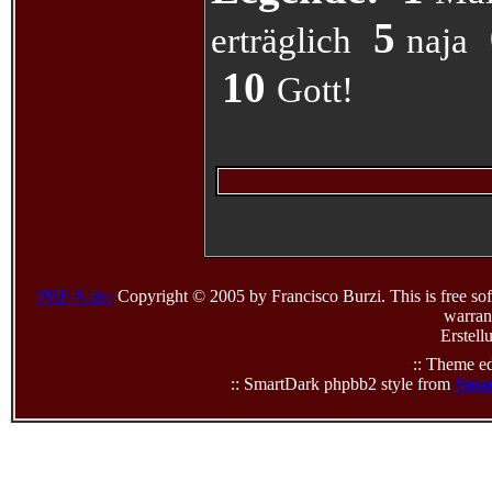
5
erträglich
naja
10
Gott!
PHP-Nuke
Copyright © 2005 by Francisco Burzi. This is free sof
warrant
Erstell
:: Theme ed
:: SmartDark phpbb2 style from
Smar