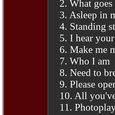
2. What goes
3. Asleep in
4. Standing st
5. I hear your
6. Make me 
7. Who I am
8. Need to br
9. Please ope
10. All you'
11. Photopla