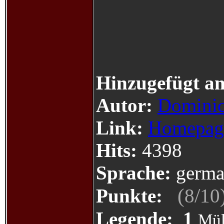
Hinzugefügt a
Autor:
Dominic
Link:
Homepag
Hits:
4398
Sprache:
germa
(
/
Punkte:
8
10
Legende:
1
Mül