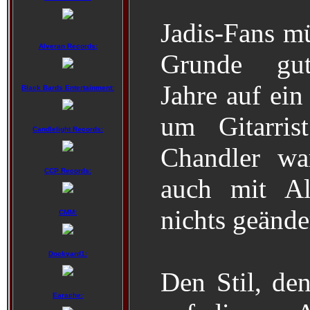
Jadis-Fans m
Alveran Records:
Grunde gu
Jahre auf ei
Black Bards Entertainment:
um Gitarri
Candlelight Records:
Chandler wa
CCP Records:
auch mit A
nichts geände
CMM:
Dockyard1:
Den Stil, den
Earache: