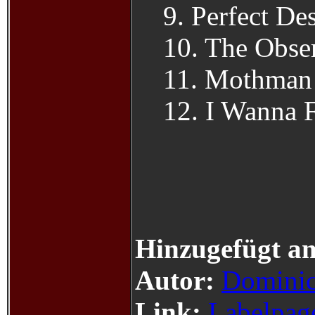
9. Perfect De
10. The Obse
11. Mothman 
12. I Wanna 
Hinzugefügt a
Autor:
Dominic
Link:
Labelpag