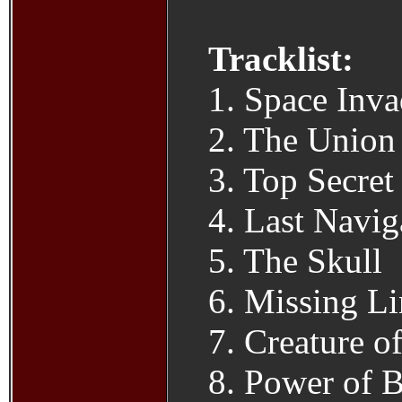
Tracklist:
1. Space Inva
2. The Union
3. Top Secret
4. Last Navig
5. The Skull
6. Missing L
7. Creature o
8. Power of 