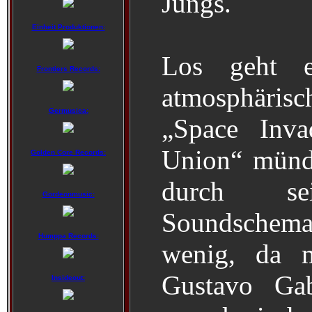
Jungs.
Einheit Produktionen:
Los geht 
Frontiers Records:
atmosphäri
Germusica:
„Space Inva
Union“ münde
Golden Core Records:
durch sei
Gordeonmusic:
Soundschema.
Humppa Records:
wenig, da 
Gustavo Gab
Insideout: