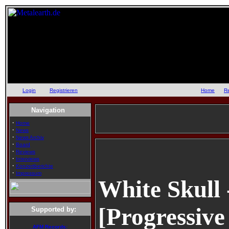
Login
oder
Registrieren
::
Home
::
R
Navigation
·
Home
·
News
·
News Archiv
·
Board
·
Reviews
·
Interviews
·
Konzertberichte
·
Impressum
White Skull 
[Progressive
Supported by:
AFM Records: