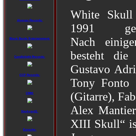
White Skull
Alveran Records:
1991 gegr
Nach einige
Black Bards Entertainment:
besteht die
Candlelight Records:
Gustavo Adri
CCP Records:
Tony Fonto (
(Gitarre), Fa
CMM:
Alex Mantier
Dockyard1:
XIII Skull“ i
Earache: