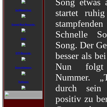
Song etwas a
startet ruh
SelfMadeGod:
stampfend
Sound Riot Records:
Schnelle So
SPV:
Song. Der Ges
besser als be
STF-Records:
Nun folgt
Sureshotworx:
Nummer. „T
Trollzorn:
durch sein
positiv zu be