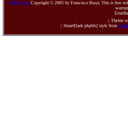
PHP-Nuke
Copyright © 2005 by Francisco Burzi. This is free sof
warrant
Erstell
:: Theme ed
:: SmartDark phpbb2 style from
Smar