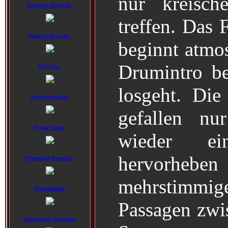
nur kreisc
Lifeforce Records:
treffen. Das 
Napalm Records:
beginnt atmos
Drumintro be
Pain Inc.:
losgeht. Die
Pan Promotion:
gefallen nu
Pirate Smile:
wieder e
hervorheb
Powerage Records:
mehrstimmi
Promofabrik:
Passagen zwi
Roadrunner Records: