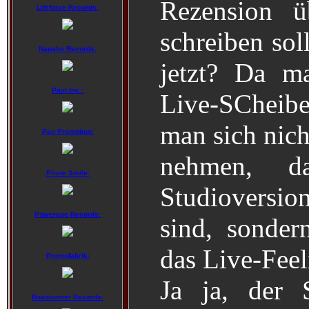
Rezension ü
Lifeforce Records:
schreiben sol
Napalm Records:
jetzt? Da m
Pain Inc.:
Live-SCheib
man sich nich
Pan Promotion:
nehmen, d
Pirate Smile:
Studioversio
Powerage Records:
sind, sonde
das Live-Fee
Promofabrik:
Ja ja, der 
Roadrunner Records: