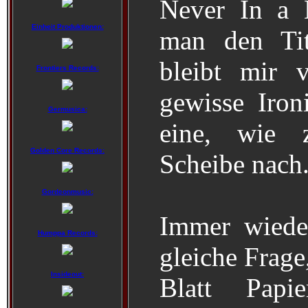
Never In a 
Einheit Produktionen:
man den Tit
bleibt mir 
Frontiers Records:
gewisse Ironi
Germusica:
eine, wie 
Golden Core Records:
Scheibe nach
Gordeonmusic:
Immer wieder
Humppa Records:
gleiche Frag
Insideout:
Blatt Papi