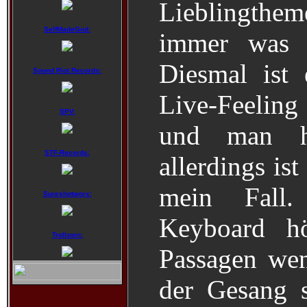
Lieblingtheme
SelfMadeGod:
immer was 
Diesmal ist 
Sound Riot Records:
Live-Feelin
SPV:
und man h
STF-Records:
allerdings is
mein Fall.
Sureshotworx:
Keyboard h
Trollzorn:
Passagen wen
der Gesang s