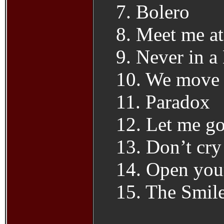
7. Bolero
8. Meet me a
9. Never in a
10. We move 
11. Paradox
12. Let me g
13. Don’t cry
14. Open you
15. The Smile