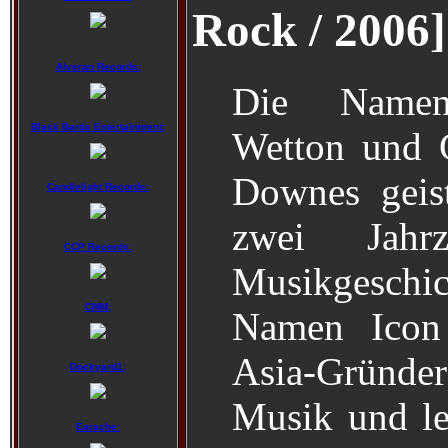
Rock / 2006]
Alveran Records:
Die Name
Black Bards Entertainment:
Wetton und 
Downes geist
Candlelight Records:
zwei Jahr
CCP Records:
Musikgesc
CMM:
Namen Icon
Asia-Gründe
Dockyard1:
Musik und le
Earache: