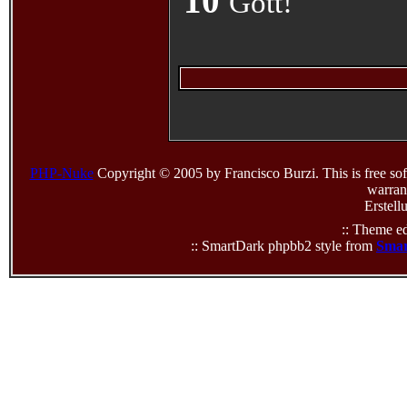
10
Gott!
PHP-Nuke
Copyright © 2005 by Francisco Burzi. This is free sof
warrant
Erstell
:: Theme ed
:: SmartDark phpbb2 style from
Smar