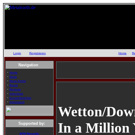
Login
oder
Registrieren
::
Home
::
R
Navigation
·
Home
·
News
·
News Archiv
·
Board
·
Reviews
·
Interviews
·
Konzertberichte
·
Impressum
Wetton/Down
In a Million
Supported by:
AFM Records: