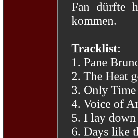
Fan dürfte h
kommen.
Tracklist
:
1. Pane Bruno
2. The Heat g
3. Only Time 
4. Voice of A
5. I lay down
6. Days like 