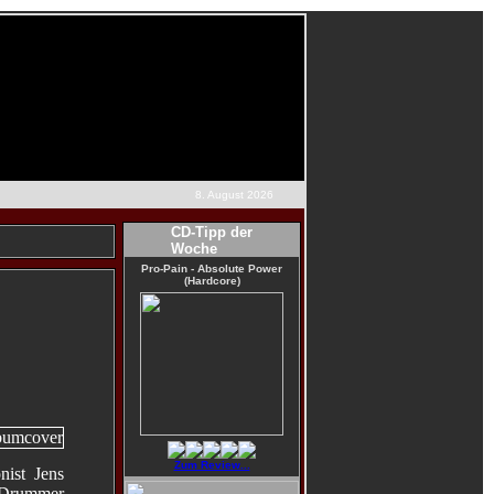
8. August 2026
CD-Tipp der
Woche
Pro-Pain - Absolute Power
(Hardcore)
Zum Review...
nist Jens
 Drummer