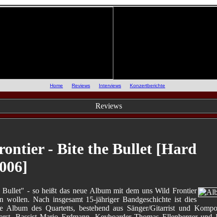
::
Home
::
Reviews
::
Interviews
::
Konzertberichte
::
Reviews
ontier - Bite the Bullet [Hard
006]
e Bullet" - so heißt das neue Album mit dem uns Wild Frontier
n wollen. Nach insgesamt 15-jähriger Bandgeschichte ist dies
te Album des Quartetts, bestehend aus Sänger/Gitarrist und Kompo
orst, Bassist Mario Erdmann, Keyboarder Thomas Ellenberger und