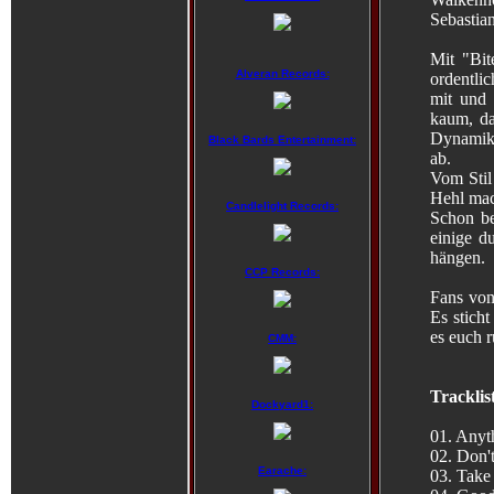
Sebastia
Mit "Bit
Alveran Records:
ordentli
mit und 
kaum, da
Dynamik 
Black Bards Entertainment:
ab.
Vom Stil
Hehl ma
Candlelight Records:
Schon be
einige d
hängen.
CCP Records:
Fans von
Es sticht
es euch r
CMM:
Tracklis
Dockyard1:
01. Anyt
02. Don'
Earache:
03. Take