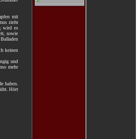
mpfen mit
mus zieht
g wird es
it, sowie
 Balladen
ch keinen
ängig und
umso mehr
de haben.
rübt. Hört