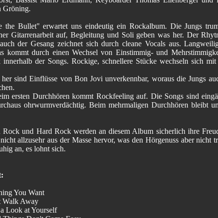
n Gröning.
e the Bullet" erwartet uns eindeutig ein Rockalbum. Die Jungs tru
cher Gitarrenarbeit auf, Begleitung und Soli geben was her. Der Rhyt
auch der Gesang zeichnet sich durch cleane Vocals aus. Langweili
s kommt durch einen Wechsel von Einstimmig- und Mehrstimmigke
innerhalb der Songs. Rockige, schnellere Stücke wechseln sich mit
 her sind Einflüsse von Bon Jovi unverkennbar, woraus die Jungs au
chen.
im ersten Durchhören kommt Rockfeeling auf. Die Songs sind eing
urchaus ohrwurmverdächtig. Beim mehrmaligen Durchhören bleibt 
 Rock und Hard Rock werden an diesem Album sicherlich ihre Freu
 nicht allzusehr aus der Masse hervor, was den Hörgenuss aber nicht t
uhig an, es lohnt sich.
t:
hing You Want
t Walk Away
 a Look at Yourself