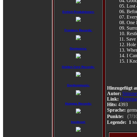
04. Good
05. Lost
06. Befo
Einheit Produktionen:
07. Ever
08. One 
09. Surr
Frontiers Records:
10. Restl
11. Save
12. Hole
Germusica:
13. Wher
14. I Can
15. I Kn
Golden Core Records:
Gordeonmusic:
Hinzugefügt a
Autor:
Simone
Link:
Homepa
Hits:
4393
Humppa Records:
Sprache:
germ
(
/
Punkte:
7
1
Legende:
1
Mü
Insideout: