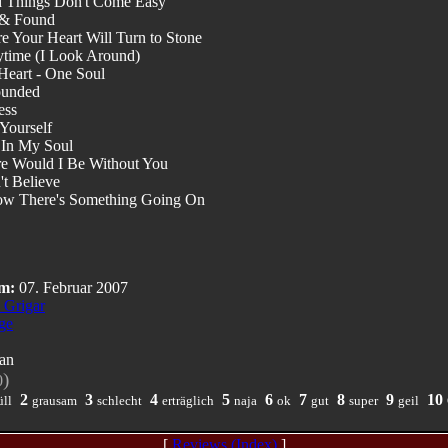
 Things Don't Come Easy
 & Found
re Your Heart Will Turn to Stone
ytime (I Look Around)
Heart - One Soul
ounded
ess
 Yourself
 In My Soul
e Would I Be Without You
't Believe
ow There's Something Going On
m:
07. Februar 2007
 Grigar
ge
an
)
0
2
3
4
5
6
7
8
9
10
ll
grausam
schlecht
erträglich
naja
ok
gut
super
geil
[
Reviews (Index)
]