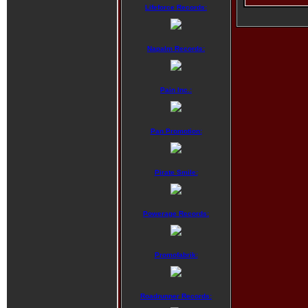
Lifeforce Records:
Napalm Records:
Pain Inc.:
Pan Promotion:
Pirate Smile:
Powerage Records:
Promofabrik:
Roadrunner Records: