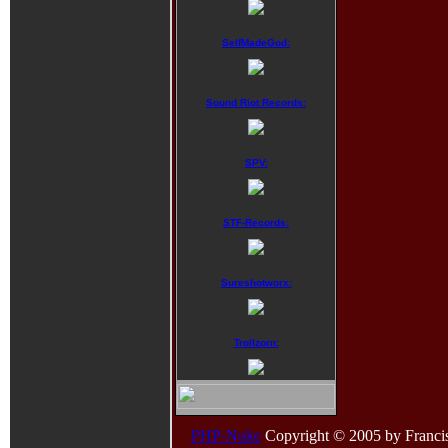
SelfMadeGod:
Sound Riot Records:
SPV:
STF-Records:
Sureshotworx:
Trollzorn:
PHP-Nuke
Copyright © 2005 by Francisco