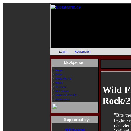
Login
oder
Registrieren
Navigation
·
Home
·
News
·
News Archiv
·
Board
·
Wild Fr
Reviews
·
Interviews
·
Konzertberichte
Rock/2
·
Impressum
"Bite th
Supported by:
beglücke
das vier
AFM Records:
Walkenh