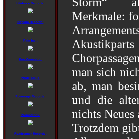
Storm“ al
Lifeforce Records:
Merkmale: fo
Napalm Records:
Arrangemen
Akustikpart
Pain Inc.:
Chorpassagen
Pan Promotion:
man sich nic
Pirate Smile:
ab, man besi
und die alt
Powerage Records:
nichts Neues 
Promofabrik:
Trotzdem gib
Roadrunner Records: