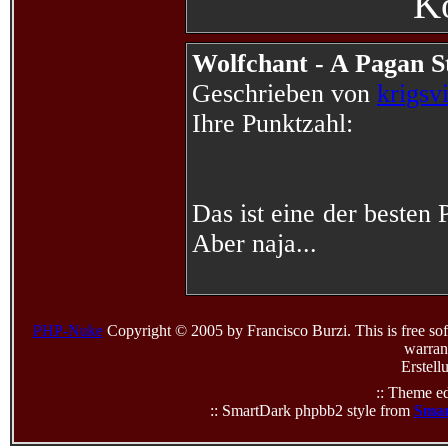
K
Wolfchant - A Pagan S
Geschrieben von
krigsv
Ihre Punktzahl:
Das ist eine der besten 
Aber naja...
PHP-Nuke
Copyright © 2005 by Francisco Burzi. This is free sof
warrant
Erstell
:: Theme ed
:: SmartDark phpbb2 style from
Smar