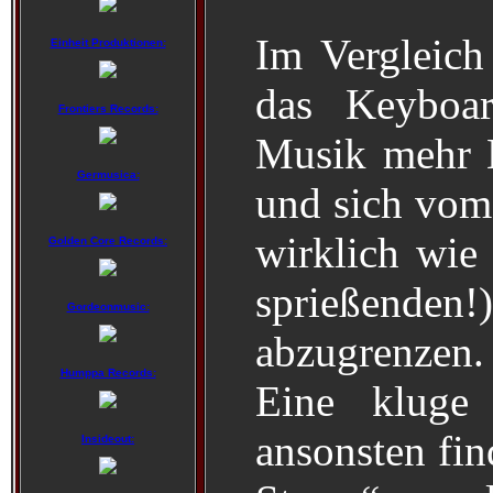
Im Vergleic
Einheit Produktionen:
das Keyboa
Frontiers Records:
Musik mehr H
Germusica:
und sich vom
wirklich wie
Golden Core Records:
sprießenden
Gordeonmusic:
abzugrenzen.
Humppa Records:
Eine kluge 
ansonsten fin
Insideout: