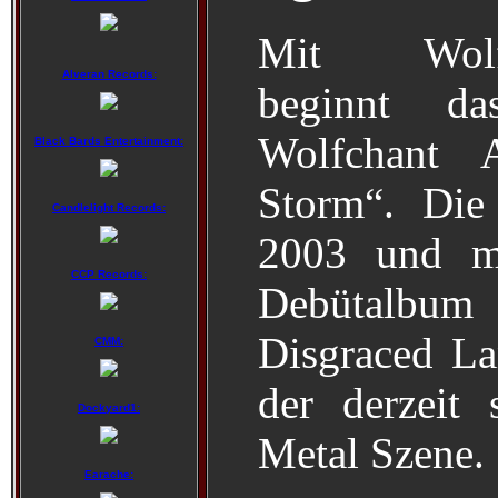
Mit Wolfs
Alveran Records:
beginnt d
Wolfchant
Black Bards Entertainment:
Storm“. Die
Candlelight Records:
2003 und m
CCP Records:
Debütalbum
Disgraced La
CMM:
der derzeit
Dockyard1:
Metal Szene.
Earache: