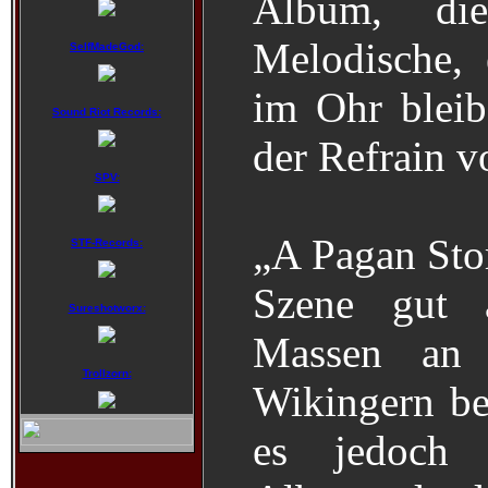
Album, die
Melodische, 
SelfMadeGod:
im Ohr bleib
Sound Riot Records:
der Refrain v
SPV:
„A Pagan Sto
STF-Records:
Szene gut
Sureshotworx:
Massen an 
Trollzorn:
Wikingern beg
es jedoch e