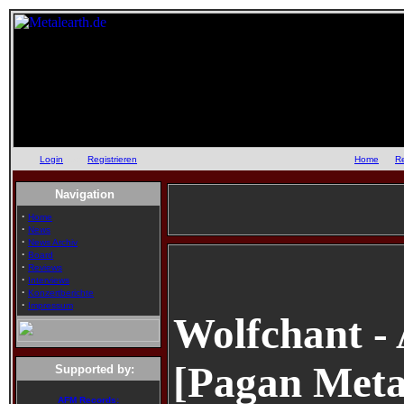
Login
oder
Registrieren
::
Home
::
R
Navigation
·
Home
·
News
·
News Archiv
·
Board
·
Reviews
·
Interviews
·
Konzertberichte
·
Impressum
Wolfchant -
[Pagan Metal
Supported by:
AFM Records: