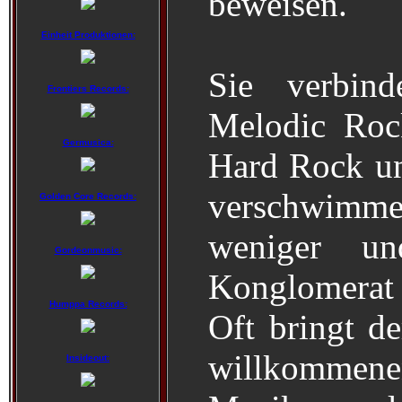
beweisen.
Einheit Produktionen:
Sie verbin
Frontiers Records:
Melodic Roc
Germusica:
Hard Rock un
verschwimm
Golden Core Records:
weniger u
Gordeonmusic:
Konglomerat 
Humppa Records:
Oft bringt d
willkommene
Insideout: