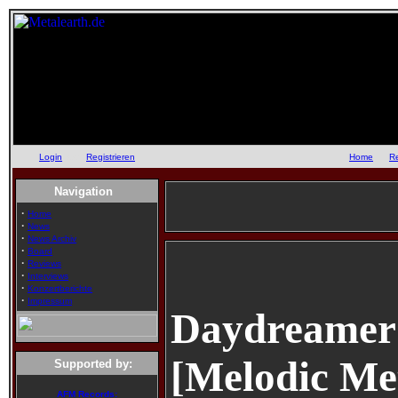
Login
oder
Registrieren
::
Home
::
R
Navigation
·
Home
·
News
·
News Archiv
·
Board
·
Reviews
·
Interviews
·
Konzertberichte
·
Impressum
Daydreamer
[Melodic Met
Supported by:
AFM Records: