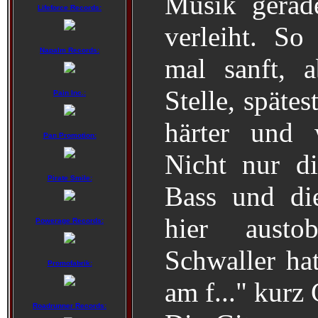
Musik gerad
Lifeforce Records:
verleiht. So
Napalm Records:
mal sanft, 
Stelle, späte
Pain Inc.:
härter und 
Pan Promotion:
Nicht nur di
Pirate Smile:
Bass und di
hier austo
Powerage Records:
Schwaller hat
Promofabrik:
am f..." kurz
Roadrunner Records: