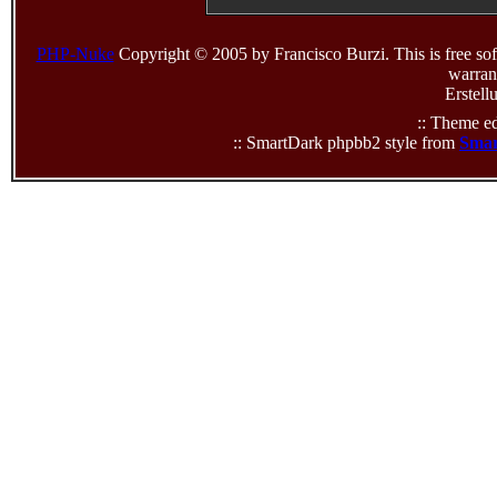
PHP-Nuke
Copyright © 2005 by Francisco Burzi. This is free sof
warrant
Erstell
:: Theme ed
:: SmartDark phpbb2 style from
Smar