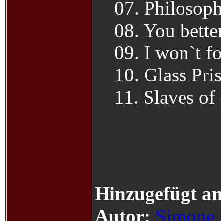
07. Philosop
08. You bette
09. I won`t f
10. Glass Pri
11. Slaves of
Hinzugefügt a
Autor:
Simone 