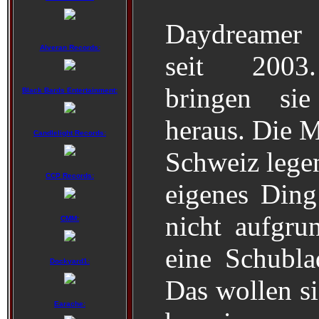
Daydreamer 
Alveran Records:
seit 200
bringen si
Black Bards Entertainment:
heraus. Die M
Candlelight Records:
Schweiz legen
CCP Records:
eigenes Din
nicht aufgru
CMM:
eine Schubla
Dockyard1:
Das wollen s
Earache: