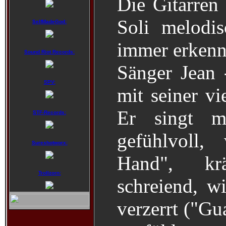
Die Gitarren 
Soli melodis
SelfMadeGod:
immer erkenn
Sound Riot Records:
Sänger Jean 
SPV:
mit seiner vi
Er singt m
STF-Records:
gefühlvoll
Sureshotworx:
Hand", kr
Trollzorn:
schreiend, wi
verzerrt ("Gu