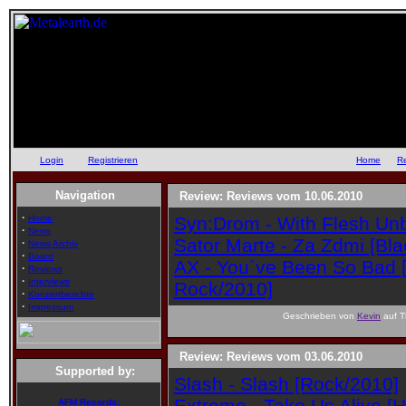
Login
oder
Registrieren
::
Home
::
R
Navigation
Review: Reviews vom 10.06.2010
·
Home
Syn:Drom - With Flesh Un
·
News
Sator Marte - Za Zdmi [Bl
·
News Archiv
·
Board
AX - You`ve Been So Bad 
·
Reviews
·
Interviews
Rock/2010]
·
Konzertberichte
·
Impressum
Geschrieben von
Kevin
auf T
Review: Reviews vom 03.06.2010
Supported by:
Slash - Slash [Rock/2010]
Extreme - Take Us Alive [
AFM Records: