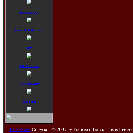
SelfMadeGod:
Sound Riot Records:
SPV:
STF-Records:
Sureshotworx:
Trollzorn:
PHP-Nuke
Copyright © 2005 by Francisco Burzi. This is free sof