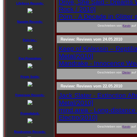
Drive, She Said - Dreams 
Lifeforce Records:
Rock / 2010]
Porn - A Decade in Glitter
Napalm Records:
Geschrieben von
Kevin
auf 
Review: Reviews vom 24.05.2010
Pain Inc.:
Keep of Kalessin – Reptili
Metal/2010]
Pan Promotion:
Mandrake - Innocence Wea
Geschrieben von
Dieter
auf 
Pirate Smile:
Review: Reviews vom 22.05.2010
Jack Slater - Extinction A
Powerage Records:
Metal/2010]
mind.area - Long-distance 
Promofabrik:
Electro/2010]
Geschrieben von
Kevin
auf 
Roadrunner Records: