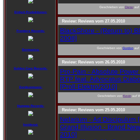
Geschrieben von
Dieter
auf 
Einheit Produktionen:
Review: Reviews vom 27.05.2010
BlackShore - (Return to) B
Frontiers Records:
2008]
Geschrieben von
Gordon
auf 
Germusica:
Review: Reviews vom 26.05.2010
Golden Core Records:
Pro-Pain - Absolute Power
RTP feat. Advocatus Diabol
[Proll-Elektro/2010]
Gordeonmusic:
Geschrieben von
Kevin
auf W
Humppa Records:
Review: Reviews vom 25.05.2010
Nefarium - Ad Discipulum 
Insideout:
Grand Illusion - Brand Ne
2010]