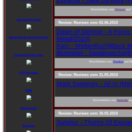
Geschrieben von
Simone
auf 
Alveran Records:
Review: Reviews vom 02.06.2010
Dawn of Demise - A Force
Metal/2010]
Black Bards Entertainment:
Kain - Weltenfluch[Black M
Blutnebel - Seelenasche[B
Candlelight Records:
Geschrieben von
Gordon
auf W
CCP Records:
Review: Reviews vom 31.05.2010
Mark Sweeney - All In [Me
CMM:
Geschrieben von
Nathalie
au
Dockyard1:
Review: Reviews vom 30.05.2010
Sulphur - Thorns Of Existe
Earache: