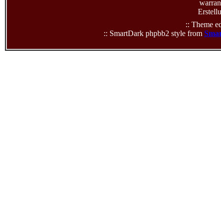
warrant
Erstell
:: Theme ed
:: SmartDark phpbb2 style from
Smar