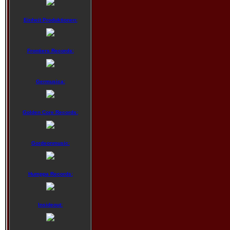
Einheit Produktionen:
Frontiers Records:
Germusica:
Golden Core Records:
Gordeonmusic:
Humppa Records:
Insideout: