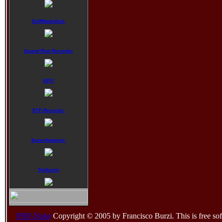
SelfMadeGod:
Sound Riot Records:
SPV:
STF-Records:
Sureshotworx:
Trollzorn:
PHP-Nuke
Copyright © 2005 by Francisco Burzi. This is free sof