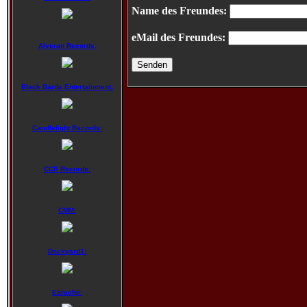
Name des Freundes:
eMail des Freundes:
Alveran Records:
Black Bards Entertainment:
Candlelight Records:
CCP Records:
CMM:
Dockyard1:
Earache: