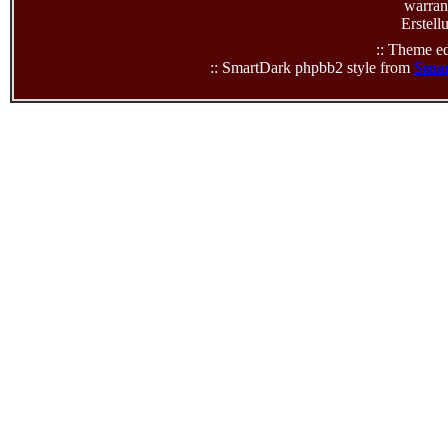
warrant
Erstell
:: Theme ed
:: SmartDark phpbb2 style from
Smar