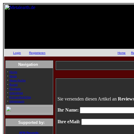
Login
oder
Registrieren
::
Home
::
R
Navigation
·
Home
·
News
·
News Archiv
·
Board
·
Reviews
·
Interviews
·
Konzertberichte
Sie versenden diesen Artikel an
Reviews
·
Impressum
Ihr Name:
Ihre eMail:
Supported by:
AFM Records: