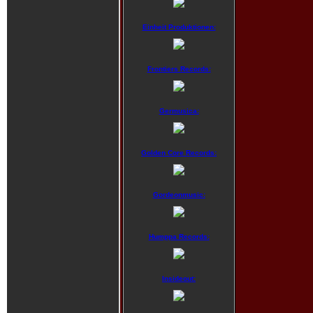
Einheit Produktionen:
Frontiers Records:
Germusica:
Golden Core Records:
Gordeonmusic:
Humppa Records:
Insideout: