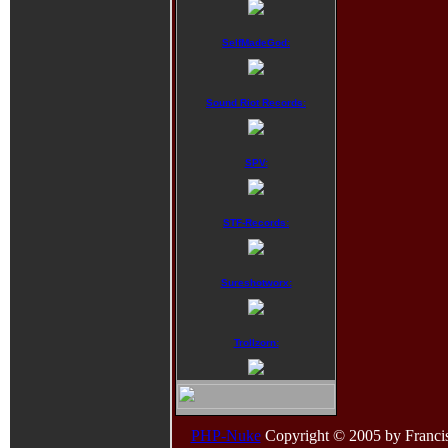
SelfMadeGod:
Sound Riot Records:
SPV:
STF-Records:
Sureshotworx:
Trollzorn:
PHP-Nuke
Copyright © 2005 by Francisco