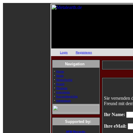
Login
oder
Registrieren
Navigation
·
Home
·
News
·
News Archiv
·
Board
·
Reviews
·
Interviews
·
Konzertberichte
Sie versenden d
·
Impressum
Freund mit de
Ihr Name:
Supported by:
Ihre eMail:
AFM Records: