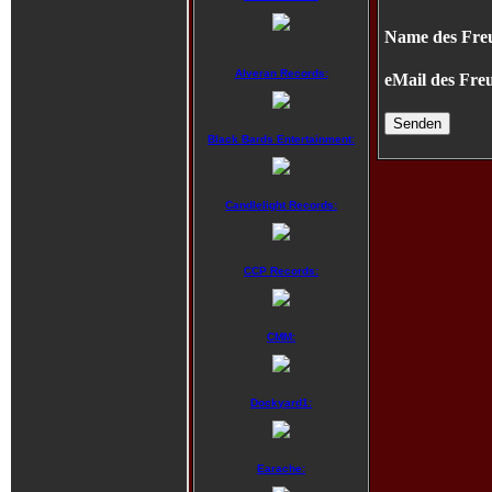
Name des Fre
Alveran Records:
eMail des Fre
Black Bards Entertainment:
Candlelight Records:
CCP Records:
CMM:
Dockyard1:
Earache: