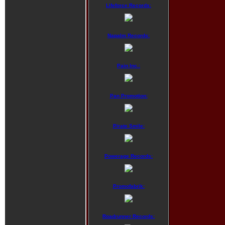
Lifeforce Records:
Napalm Records:
Pain Inc.:
Pan Promotion:
Pirate Smile:
Powerage Records:
Promofabrik:
Roadrunner Records: